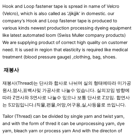
Hook and Loop fastener tape is spread in name of Velcro
(Velcro), which is also called as ‘Jjikjjik’ in domestic. our
company’s Hook and Loop fastener tape is produced to
various kinds newest production processing dyeing equipment
like latest automated loom (Swiss Muller company products)
We are supplying product of correct high quality on customer
need. It is used in region that elasticity is required like medical
treatment (blood pressure gauge) ,clothing, bag, shoes.
재봉사
재봉사(Thread)는 단사와 합사로 나뉘며 실의 형태에따라 미가공
원사,염사,표백사밎 가공사로 나눌수 있습니다. 실의꼬임 방향에
따라 Z연사와 S연사로 나눌수 있으나 보통 단사로 Z꼬임. 합연사
는 S꼬임입니다.(직물,편물,어망,어구용,실,사등을로 쓰입니다.
Tailor (Thread) can be divided by single yarn and twist yarn,
and with the form of thred it can be unprocessing yarn, dye
yarn, bleach yarn or process yarn And with the directon of