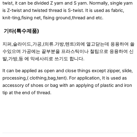
twist, it can be divided Z yarn and S yarn. Normally, single yarn
is Z-twist and twisted thread is S-twist. It is used as fabric,
knit-ting,fising net, fising ground,thread and etc.
기타(특수제품)
지퍼,슬라이드,가공,(의류.가방,텐트)외에 열고닫는데 응용하여 쓸
수있으며 가공에는 끝부분을 프라스틱이나 철팁으로 응용하여 신
발,가방,등 에 악세사리로 쓰기도 합니다.
It can be applied as open and close things except zipper, slide,
processing,( clothing,bag,tent). For application, It is used as
accessory of shoes or bag with an applying of plastic and iron
tip at the end of thread.