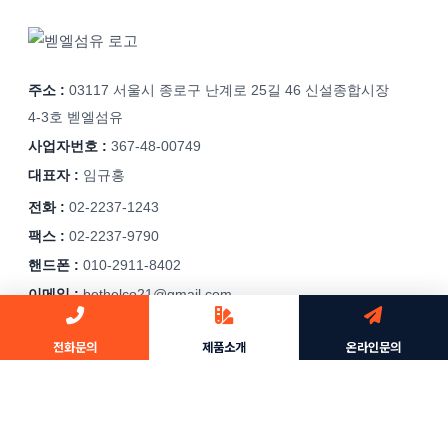
주소 :
03117 서울시 종로구 난계로 25길 46 신설종합시장
4-3호 벧엘섬유
사업자번호 :
367-48-00749
대표자 :
임규홍
전화 :
02-2237-1243
팩스 :
02-2237-9790
핸드폰 :
010-2911-8402
이메일 :
bethelco21@gmail.com
Copyright © 2026 벧엘섬유 | Powered by 벧엘섬유
전화문의
제품소개
온라인문의