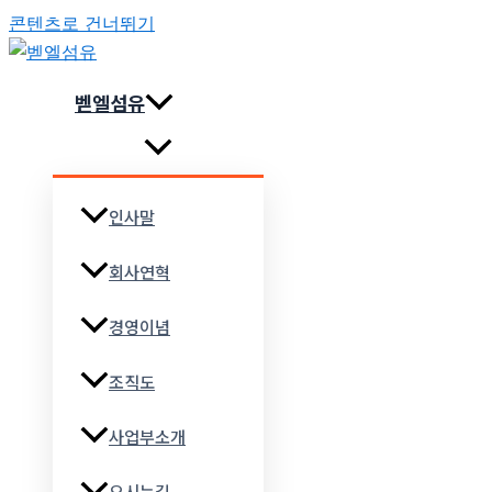
콘텐츠로 건너뛰기
벧엘섬유
인사말
회사연혁
경영이념
조직도
사업부소개
오시는길